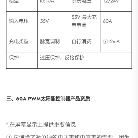
模型
KS10A
系统电压
12/24V
55V 最大充
输入电压
55V
60A
电电流
充电类型
脉宽调制
自行消费
⑦12mA
保护
过压保护、反接保护
三、60A PWM太阳能控制器产品资质
².在屏幕显示上提供重要信息
②.它消除了对单独的电压表和电流表的需要，因为